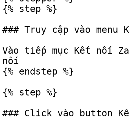
{% step %}

### Truy cập vào menu K
Vào tiếp mục Kết nối Za
nối

{% endstep %}

{% step %}

### Click vào button Kế