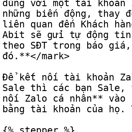
dùng với một tài khoản 
những biến động, thay đ
liên quan đến Khách hàn
Abit sẽ gửi tự động tin
theo SĐT trong báo giá,
đó.**</mark>

Để kết nối tài khoản Za
Sale thì các bạn Sale, 
nối Zalo cá nhân** vào 
bằng tài khoản của họ. 
{% stepper %}
