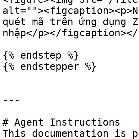
alt=""><figcaption><p>N
quét mã trên ứng dụng Z
nhập</p></figcaption></
{% endstep %}

{% endstepper %}

---

# Agent Instructions

This documentation is p