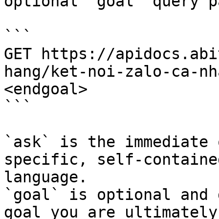
optional `goal` query p
```

GET https://apidocs.abi
hang/ket-noi-zalo-ca-nh
<endgoal>

```

`ask` is the immediate 
specific, self-containe
language.

`goal` is optional and 
goal you are ultimately